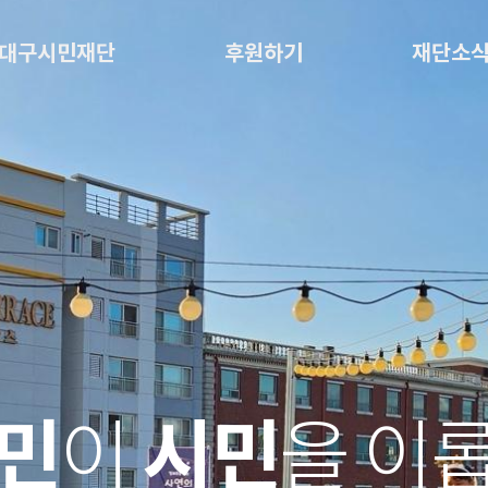
대구시민재단
후원하기
재단소
민
시민
이
을 이