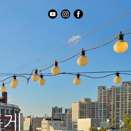
식
롭게
N